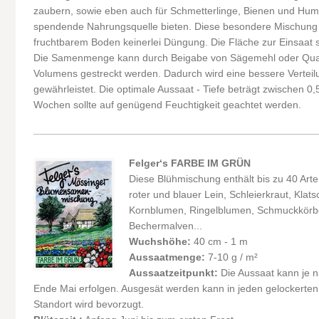
zaubern, sowie eben auch für Schmetterlinge, Bienen und Hum
spendende Nahrungsquelle bieten. Diese besondere Mischung be
fruchtbarem Boden keinerlei Düngung. Die Fläche zur Einsaat sol
Die Samenmenge kann durch Beigabe von Sägemehl oder Quarz
Volumens gestreckt werden. Dadurch wird eine bessere Verteil
gewährleistet. Die optimale Aussaat - Tiefe beträgt zwischen 0,
Wochen sollte auf genügend Feuchtigkeit geachtet werden.
Felger‘s FARBE IM GRÜN
Diese Blühmischung enthält bis zu 40 Ar
roter und blauer Lein, Schleierkraut, Kla
Kornblumen, Ringelblumen, Schmuckkör
Bechermalven...
Wuchshöhe:
40 cm - 1 m
Aussaatmenge:
7-10 g / m²
Aussaatzeitpunkt:
Die Aussaat kann je n
Ende Mai erfolgen. Ausgesät werden kann in jeden gelockerte
Standort wird bevorzugt.