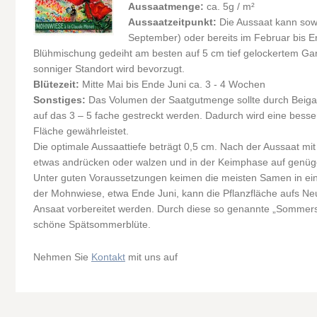
Aussaatmenge:
ca. 5g / m²
Aussaatzeitpunkt:
Die Aussaat kann so
September) oder bereits im Februar bis E
Blühmischung gedeiht am besten auf 5 cm tief gelockertem Ga
sonniger Standort wird bevorzugt.
Blütezeit:
Mitte Mai bis Ende Juni ca. 3 - 4 Wochen
Sonstiges:
Das Volumen der Saatgutmenge sollte durch Beig
auf das 3 – 5 fache gestreckt werden. Dadurch wird eine besse
Fläche gewährleistet.
Die optimale Aussaattiefe beträgt 0,5 cm. Nach der Aussaat mi
etwas andrücken oder walzen und in der Keimphase auf genüge
Unter guten Voraussetzungen keimen die meisten Samen in ei
der Mohnwiese, etwa Ende Juni, kann die Pflanzfläche aufs Neu
Ansaat vorbereitet werden. Durch diese so genannte „Sommers
schöne Spätsommerblüte.
Nehmen Sie
Kontakt
mit uns auf