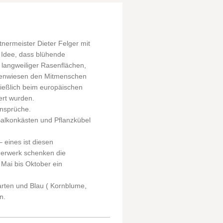
nermeister Dieter Felger mit
Idee, dass blühende
 langweiliger Rasenflächen,
menwiesen den Mitmenschen
ließlich beim europäischen
ert wurden.
Ansprüche.
lkonkästen und Pflanzkübel
ines ist diesen
erwerk schenken die
Mai bis Oktober ein
ten und Blau ( Kornblume,
n.