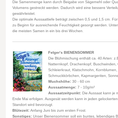
Die Samenmenge kann durch Beigabe von Sägemehl oder Quarz
Volumens gestreckt werden. Dadurch wird eine bessere Verteil
gewährleistet.
Die optimale Aussaattiefe beträgt zwischen 0,5 und 1,5 cm. Fü
zu Beginn für ausreichende Feuchtigkeit gesorgt werden. Unt
die meisten Samen in ein bis drei Wochen.
Felger‘s BIENENSOMMER
Die Blühmischung enthält ca. 40 Arten: z.
Natternkopf, Drachenkopf, Buschwinden, 
Schleierkraut, Klatschmohn, Kornblumen,
Schmuckkörbchen, Kapmargeriten, Sonne
Wuchshöhe:
30 - 60 cm
Aussaatmenge:
7 - 10g/m²
Aussaatzeitpunkt:
Die Aussaat kann je n
Ende Mai erfolgen. Ausgesät werden kann in jeden gelockerte
Standort wird bevorzugt.
Blütezeit:
Anfang Juni bis zum ersten Frost.
Sonstiges:
Unser Bienensommer soll ein buntes, lebendiges Bi