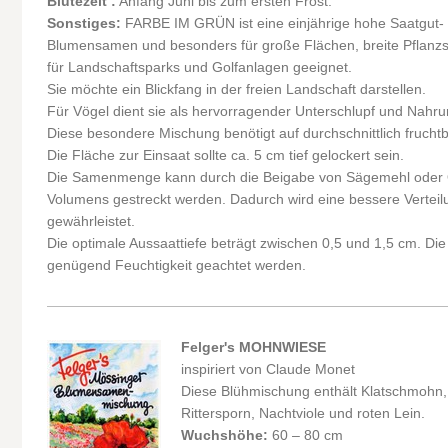
Blütezeit :
Anfang Juni bis zum ersten Frost.
Sonstiges:
FARBE IM GRÜN ist eine einjährige hohe Saatgut-
Blumensamen und besonders für große Flächen, breite Pflanzs
für Landschaftsparks und Golfanlagen geeignet.
Sie möchte ein Blickfang in der freien Landschaft darstellen.
Für Vögel dient sie als hervorragender Unterschlupf und Nahru
Diese besondere Mischung benötigt auf durchschnittlich fruch
Die Fläche zur Einsaat sollte ca. 5 cm tief gelockert sein.
Die Samenmenge kann durch die Beigabe von Sägemehl oder Q
Volumens gestreckt werden. Dadurch wird eine bessere Verteil
gewährleistet.
Die optimale Aussaattiefe beträgt zwischen 0,5 und 1,5 cm. Die
genügend Feuchtigkeit geachtet werden.
Felger's MOHNWIESE
inspiriert von Claude Monet
Diese Blühmischung enthält Klatschmohn
Rittersporn, Nachtviole und roten Lein.
Wuchshöhe:
60 – 80 cm