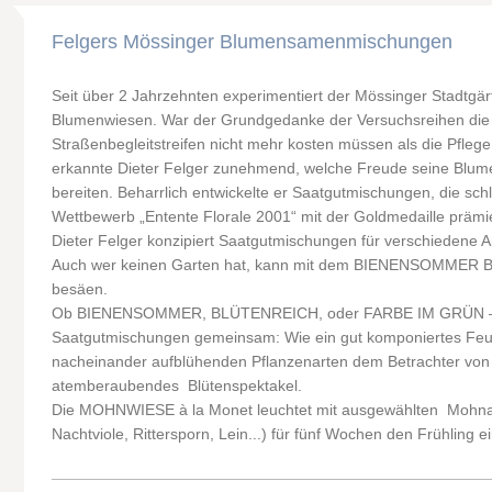
Felgers Mössinger Blumensamenmischungen
Seit über 2 Jahrzehnten experimentiert der Mössinger Stadtgärt
Blumenwiesen. War der Grundgedanke der Versuchsreihen die 
Straßenbegleitstreifen nicht mehr kosten müssen als die Pflege
erkannte Dieter Felger zunehmend, welche Freude seine Blu
bereiten. Beharrlich entwickelte er Saatgutmischungen, die sch
Wettbewerb „Entente Florale 2001“ mit der Goldmedaille prämi
Dieter Felger konzipiert Saatgutmischungen für verschiedene 
Auch wer keinen Garten hat, kann mit dem BIENENSOMMER Ba
besäen.
Ob BIENENSOMMER, BLÜTENREICH, oder FARBE IM GRÜN – e
Saatgutmischungen gemeinsam: Wie ein gut komponiertes Feu
nacheinander aufblühenden Pflanzenarten dem Betrachter von 
atemberaubendes Blütenspektakel.
Die MOHNWIESE à la Monet leuchtet mit ausgewählten Mohnar
Nachtviole, Rittersporn, Lein...) für fünf Wochen den Frühling ei