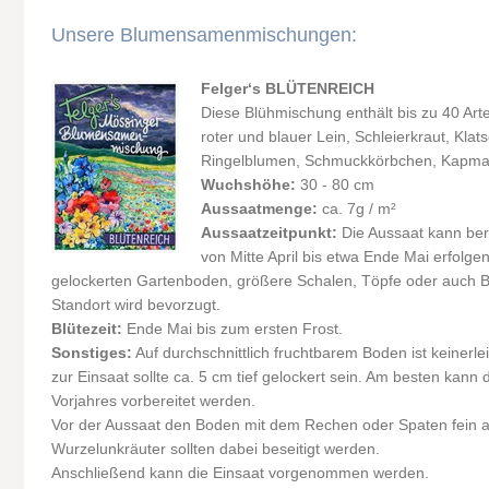
Unsere Blumensamenmischungen:
Felger‘s BLÜTENREICH
Diese Blühmischung enthält bis zu 40 Ar
roter und blauer Lein, Schleierkraut, Kl
Ringelblumen, Schmuckkörbchen, Kapmag
Wuchshöhe:
30 - 80 cm
Aussaatmenge:
ca. 7g / m²
Aussaatzeitpunkt:
Die Aussaat kann bere
von Mitte April bis etwa Ende Mai erfolg
gelockerten Gartenboden, größere Schalen, Töpfe oder auch B
Standort wird bevorzugt.
Blütezeit:
Ende Mai bis zum ersten Frost.
Sonstiges:
Auf durchschnittlich fruchtbarem Boden ist keinerle
zur Einsaat sollte ca. 5 cm tief gelockert sein. Am besten kann 
Vorjahres vorbereitet werden.
Vor der Aussaat den Boden mit dem Rechen oder Spaten fein a
Wurzelunkräuter sollten dabei beseitigt werden.
Anschließend kann die Einsaat vorgenommen werden.